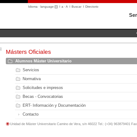
Idioma · language
I
a
·
A
I
Buscar
I
Directorio
Ser
Másters Oficiales
Alumnos Máster Universitario
Servicios
Normativa
Solicitudes e impresos
Becas - Convocatorias
ERT- Información y Documentación
Contacto
Unidad de Máster Universitario Camino de Vera, s/n 46022 Tel.: (+34) 963879401 Fa