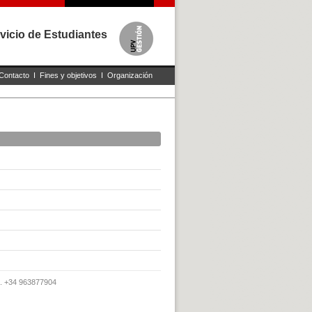
vicio de Estudiantes
Contacto
I
Fines y objetivos
I
Organización
x. +34 963877904