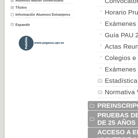
Convocato
Alumnos Máster Universitario
Títulos
Horario Pr
Información Alumnos Extranjeros
Exámenes y
Expandir
Guía PAU 
Actas Reun
Colegios e 
Exámenes y
Estadístic
Normativa 
PREINSCRIP
PRUEBAS DE
DE 25 AÑOS
ACCESO A E