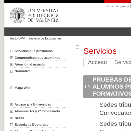
Idioma · language
Inicio UPV
::
Servicio de Estudiantes
Servicios
Servicios que prestamos
Compromisos que asumimos
Acceso
Servici
Atención al usuario
Normativa
PRUEBAS DE
ALUMNOS P
Mapa Web
FORMATIVOS
Sedes trib
Acceso a la Universidad
Alumnos 1er y 2º Ciclo/Grado
Convocator
Becas
Sedes trib
Escuela de Doctorado