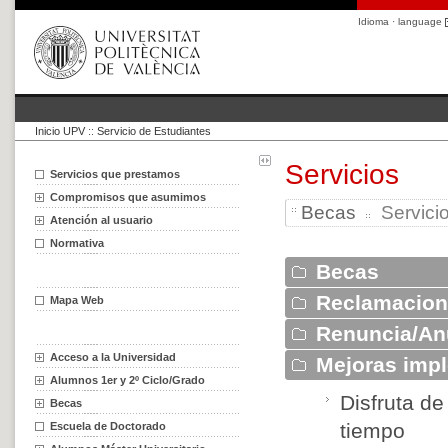
Idioma · language
Inicio UPV
::
Servicio de Estudiantes
Servicios
Servicios que prestamos
Compromisos que asumimos
Becas
Servicio
Atención al usuario
Normativa
Becas
Reclamacion
Mapa Web
Renuncia/An
Acceso a la Universidad
Mejoras imp
Alumnos 1er y 2º Ciclo/Grado
Disfruta d
Becas
tiempo
Escuela de Doctorado