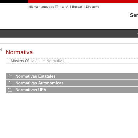
Idioma · language
I
a
·
A
I
Buscar
I
Directorio
Ser
Normativa
Másters Oficiales
Normativa ...
Normativas Estatales
Normativas Autonómicas
Normativas UPV