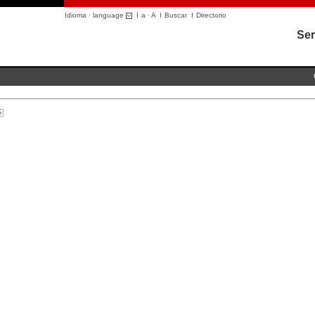
Idioma · language
I
a
·
A
I
Buscar
I
Directorio
Ser