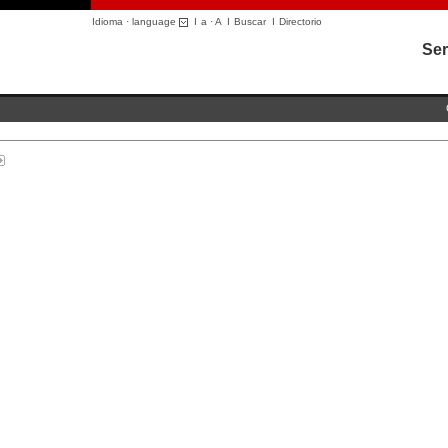
Idioma · language
I
a
·
A
I
Buscar
I
Directorio
Ser