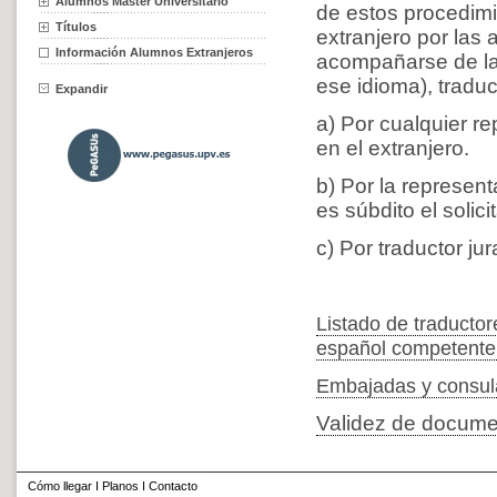
Alumnos Máster Universitario
de estos procedim
Títulos
extranjero por las
Información Alumnos Extranjeros
acompañarse de la
ese idioma), tradu
Expandir
a) Por cualquier r
en el extranjero.
b) Por la represen
es súbdito el soli
c) Por traductor j
Listado de traductor
español competente 
Embajadas y consula
Validez de docume
Cómo llegar
I
Planos
I
Contacto