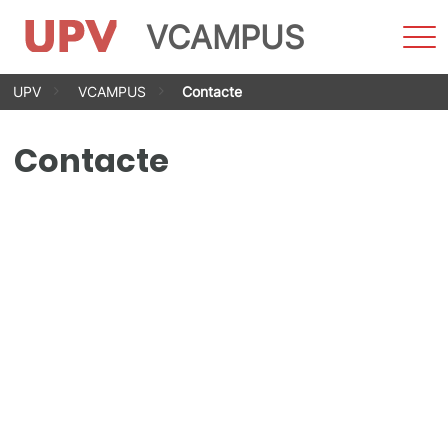
VCAMPUS
Most
men
Vés
UPV
VCAMPUS
Contacte
al
contingut
Contacte