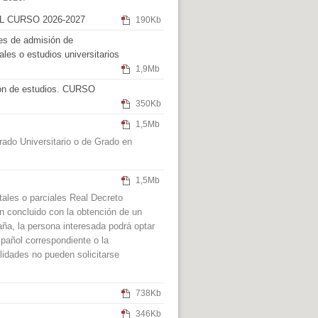
 CURSO 2026-2027
190Kb
des de admisión de
ales o estudios universitarios
1,9Mb
n de estudios. CURSO
350Kb
1,5Mb
rado Universitario o de Grado en
1,5Mb
tales o parciales Real Decreto
n concluido con la obtención de un
aña, la persona interesada podrá optar
español correspondiente o la
lidades no pueden solicitarse
738Kb
346Kb