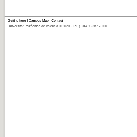
Getting here
I
Campus Map
I
Contact
Universitat Politècnica de València © 2020 · Tel. (+34) 96 387 70 00