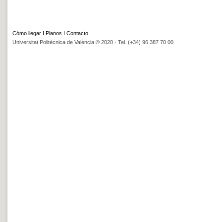
Cómo llegar
I
Planos
I
Contacto
Universitat Politècnica de València © 2020 · Tel. (+34) 96 387 70 00