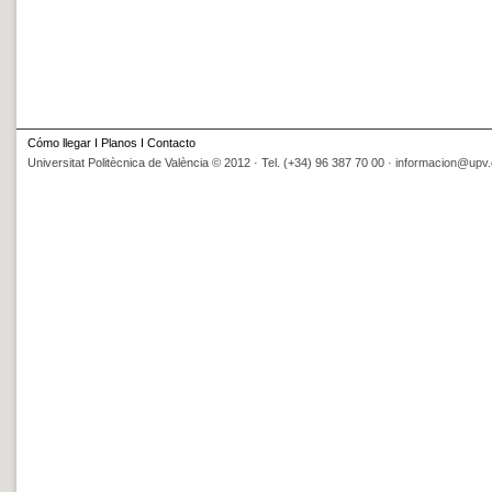
Cómo llegar
I
Planos
I
Contacto
Universitat Politècnica de València © 2012 · Tel. (+34) 96 387 70 00 ·
informacion@upv.