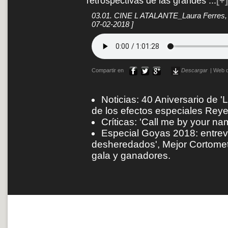
retrospectivas de las grandes
...
[+]
03.01. CINE L ATALANTE_Laura Ferres, 
07-02-2018 ]
Compartir en
Descargar
|
Web d
Noticias: 40 Aniversario de '
de los efectos especiales Rey
Críticas: 'Call me by your na
Especial Goyas 2018: entrevi
desheredados', Mejor Cortomet
gala y ganadores.