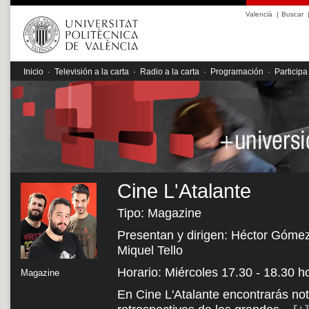
Valencià
|
Buscar
Inicio
·
Televisión a la carta
·
Radio a la carta
·
Programación
·
Participa
Cine L'Atalante
Tipo: Magazine
Presentan y dirigen: Héctor Gómez,
Miquel Tello
Horario: Miércoles 17.30 - 18.30 h
Magazine
En Cine L'Atalante encontrarás noti