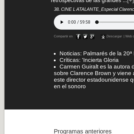
retrospectivas de las grandes
...
[+]
38. CINE L ATALANTE_Especial Claren
Compartir en
Descargar
|
Web d
Noticias: Palmarés de la 20ª
Críticas: 'Incierta Gloria
Carmen Guiralt es la autora 
sobre Clarence Brown y viene a
este director estadounidense q
en el sonoro
Programas anteriores