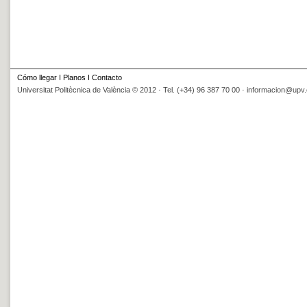
Cómo llegar
I
Planos
I
Contacto
Universitat Politècnica de València © 2012 · Tel. (+34) 96 387 70 00 ·
informacion@upv.