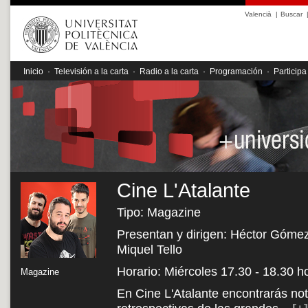
Valencià
|
Buscar
Inicio
·
Televisión a la carta
·
Radio a la carta
·
Programación
·
Participa
Cine L'Atalante
Tipo: Magazine
Presentan y dirigen: Héctor Gómez,
Miquel Tello
Horario: Miércoles 17.30 - 18.30 h
Magazine
En Cine L'Atalante encontrarás noti