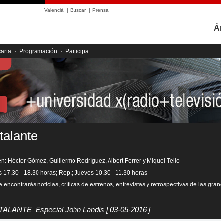
Valencià
|
Buscar
|
Prensa
Á
carta
·
Programación
·
Participa
talante
en: Héctor Gómez, Guillermo Rodríguez, Albert Ferrer y Miquel Tello
s 17.30 - 18.30 horas; Rep.; Jueves 10.30 - 11.30 horas
 encontrarás noticias, críticas de estrenos, entrevistas y retrospectivas de las gra
ATALANTE_Especial John Landis
[ 03-05-2016 ]