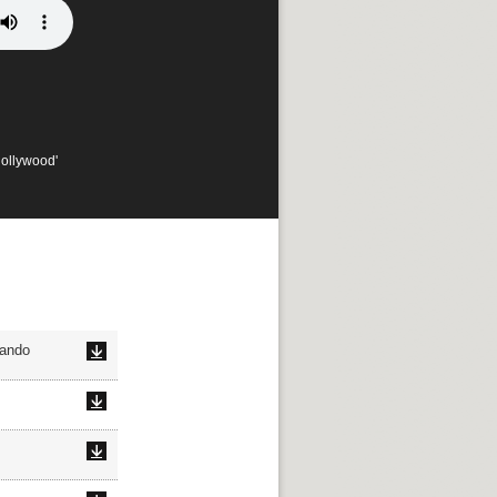
Hollywood'
hando