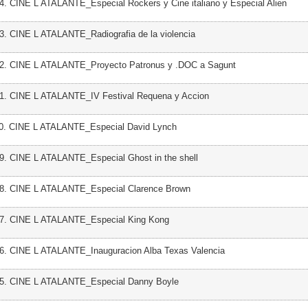
4. CINE L ATALANTE_Especial Rockers y Cine italiano y Especial Alien
3. CINE L ATALANTE_Radiografia de la violencia
42. CINE L ATALANTE_Proyecto Patronus y .DOC a Sagunt
41. CINE L ATALANTE_IV Festival Requena y Accion
40. CINE L ATALANTE_Especial David Lynch
9. CINE L ATALANTE_Especial Ghost in the shell
38. CINE L ATALANTE_Especial Clarence Brown
37. CINE L ATALANTE_Especial King Kong
36. CINE L ATALANTE_Inauguracion Alba Texas Valencia
35. CINE L ATALANTE_Especial Danny Boyle