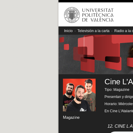
Inicio
·
Televisión a la carta
·
Radio a la 
Cine L'A
Tipo: Magazine
Presentan y dirig
Horario: Miércole
En Cine L'Atalante
Magazine
12. CINE L 