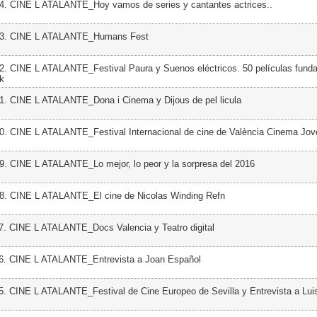
4. CINE L ATALANTE_Hoy vamos de series y cantantes actrices..
33. CINE L ATALANTE_Humans Fest
2. CINE L ATALANTE_Festival Paura y Suenos eléctricos. 50 películas fund
ck
1. CINE L ATALANTE_Dona i Cinema y Dijous de pel licula
0. CINE L ATALANTE_Festival Internacional de cine de València Cinema Jov
9. CINE L ATALANTE_Lo mejor, lo peor y la sorpresa del 2016
28. CINE L ATALANTE_El cine de Nicolas Winding Refn
7. CINE L ATALANTE_Docs Valencia y Teatro digital
26. CINE L ATALANTE_Entrevista a Joan Español
5. CINE L ATALANTE_Festival de Cine Europeo de Sevilla y Entrevista a Lui