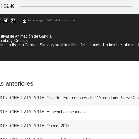
Descargar
|
Web del programa
stival de Animación de Gandía
Trumbo' y 'Crumbs'
hn Landis, con Gerardo Santos y su último libro 'John Landis. Un hombre lobo en 
s anteriores
3.07. CINE L ATALANTE_Cine de terror despues del 11S con Luis Perez Oc
03.06. CINE L ATALANTE_Especial delincuencia
03.05. CINE L ATALANTE_Oscars 2018