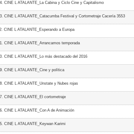
4. CINE L ATALANTE_La Cabina y Ciclo Cine y Capitalismo
23. CINE L ATALANTE_Catacumba Festival y Cortometraje Cacería 3553
22. CINE L ATALANTE_Esperando a Europa
21. CINE L ATALANTE_Arrancamos temporada
20. CINE L ATALANTE_Lo más destacado del 2016
9. CINE L ATALANTE_Cine y política
18. CINE L ATALANTE_Unstate y Nubes rojas
17. CINE L ATALANTE_El cortometraje
16. CINE L ATALANTE_Con A de Animación
15. CINE L ATALANTE_Keywan Karimi