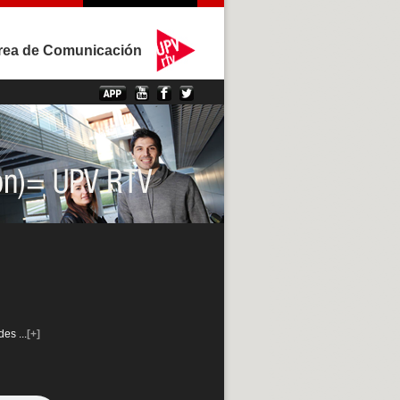
rea de Comunicación
ndes
...
[+]