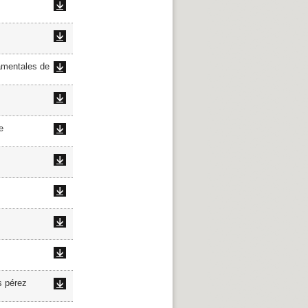
amentales de
e
s pérez