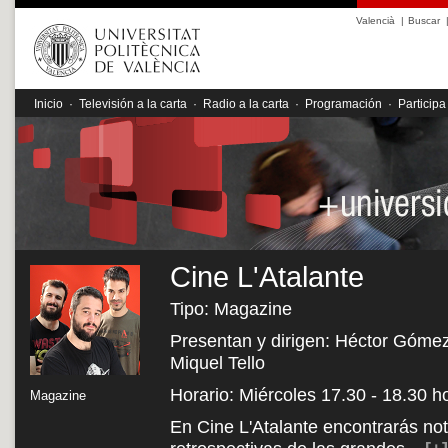
Valencià
|
Buscar
Inicio
·
Televisión a la carta
·
Radio a la carta
·
Programación
·
Participa
Cine L'Atalante
Tipo: Magazine
Presentan y dirigen: Héctor Gómez,
Miquel Tello
Horario: Miércoles 17.30 - 18.30 h
Magazine
En Cine L'Atalante encontrarás noti