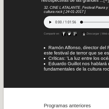
retrospectivas de las grandes
...
[+]
32. CINE L ATALANTE_Festival Paura y S
cultura rock
[ 24-01-2017 ]
Compartir en
Descargar
|
Web d
Ramón Alfonso, director del 
este festival de terror que se 
Críticas: 'La luz entre los océ
Eduardo Guillot nos hablará d
fundamentales de la cultura roc
Programas anteriores