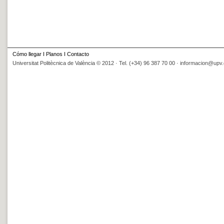
Cómo llegar
I
Planos
I
Contacto
Universitat Politècnica de València © 2012 · Tel. (+34) 96 387 70 00 ·
informacion@upv.