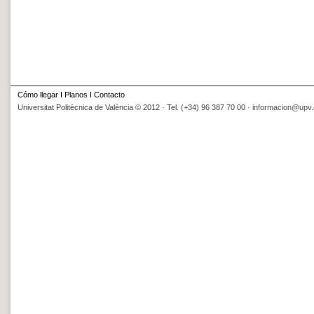
Cómo llegar
I
Planos
I
Contacto
Universitat Politècnica de València © 2012 · Tel. (+34) 96 387 70 00 ·
informacion@upv.