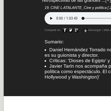
retrospectivas de las grandes
...
[+]
19. CINE L ATALANTE_Cine y política
[ 
Compartir en
Descargar
|
Web d
Sumario:
Daniel Hernández Torrado nos
es su guionista y director.
Críticas: 'Dioses de Egipto'
Javier Tarín nos acompaña pa
política como espectáculo. El c
Hollywood y Washington)'