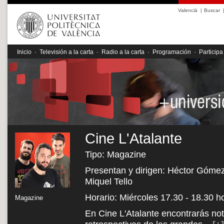
Valencià
|
Buscar
Inicio
·
Televisión a la carta
·
Radio a la carta
·
Programación
·
Participa
Cine L'Atalante
Tipo: Magazine
Presentan y dirigen: Héctor Gómez,
Miquel Tello
Horario: Miércoles 17.30 - 18.30 h
Magazine
En Cine L'Atalante encontrarás noti