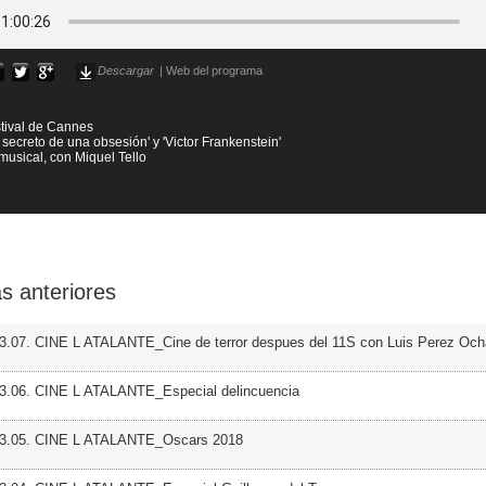
Descargar
|
Web del programa
stival de Cannes
El secreto de una obsesión' y 'Victor Frankenstein'
 musical, con Miquel Tello
s anteriores
3.07. CINE L ATALANTE_Cine de terror despues del 11S con Luis Perez Oc
03.06. CINE L ATALANTE_Especial delincuencia
03.05. CINE L ATALANTE_Oscars 2018