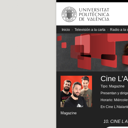
Inicio
·
Televisión a la carta
·
Radio a la 
Cine L'A
Tipo: Magazine
Presentan y dirig
Horario: Miércole
En Cine L'Atalante
Magazine
10. CINE L 