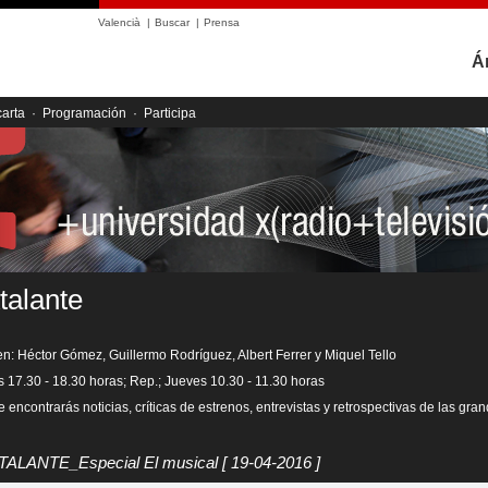
Valencià
|
Buscar
|
Prensa
Á
carta
·
Programación
·
Participa
talante
en: Héctor Gómez, Guillermo Rodríguez, Albert Ferrer y Miquel Tello
s 17.30 - 18.30 horas; Rep.; Jueves 10.30 - 11.30 horas
 encontrarás noticias, críticas de estrenos, entrevistas y retrospectivas de las gra
ATALANTE_Especial El musical
[ 19-04-2016 ]