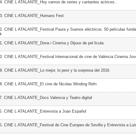
4. CINE L ATALANTE_Hoy vamos de series y cantantes actrices..
33. CINE L ATALANTE_Humans Fest
2. CINE L ATALANTE_Festival Paura y Suenos eléctricos. 50 películas fund
ck
1. CINE L ATALANTE_Dona i Cinema y Dijous de pel licula
0. CINE L ATALANTE_Festival Internacional de cine de València Cinema Jov
9. CINE L ATALANTE_Lo mejor, lo peor y la sorpresa del 2016
28. CINE L ATALANTE_El cine de Nicolas Winding Refn
7. CINE L ATALANTE_Docs Valencia y Teatro digital
26. CINE L ATALANTE_Entrevista a Joan Español
5. CINE L ATALANTE_Festival de Cine Europeo de Sevilla y Entrevista a Lui