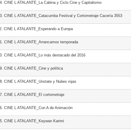
4. CINE L ATALANTE_La Cabina y Ciclo Cine y Capitalismo
23. CINE L ATALANTE_Catacumba Festival y Cortometraje Cacería 3553
22. CINE L ATALANTE_Esperando a Europa
21. CINE L ATALANTE_Arrancamos temporada
20. CINE L ATALANTE_Lo más destacado del 2016
9. CINE L ATALANTE_Cine y política
18. CINE L ATALANTE_Unstate y Nubes rojas
17. CINE L ATALANTE_El cortometraje
16. CINE L ATALANTE_Con A de Animación
15. CINE L ATALANTE_Keywan Karimi