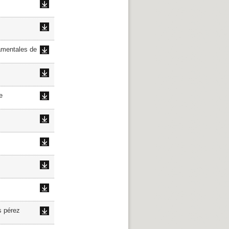
amentales de
e
s pérez