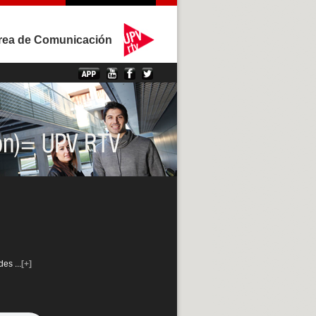
rea de Comunicación
ndes
...
[+]