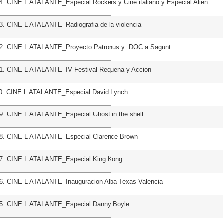
4. CINE L ATALANTE_Especial Rockers y Cine italiano y Especial Alien
3. CINE L ATALANTE_Radiografia de la violencia
42. CINE L ATALANTE_Proyecto Patronus y .DOC a Sagunt
41. CINE L ATALANTE_IV Festival Requena y Accion
40. CINE L ATALANTE_Especial David Lynch
9. CINE L ATALANTE_Especial Ghost in the shell
38. CINE L ATALANTE_Especial Clarence Brown
37. CINE L ATALANTE_Especial King Kong
36. CINE L ATALANTE_Inauguracion Alba Texas Valencia
35. CINE L ATALANTE_Especial Danny Boyle