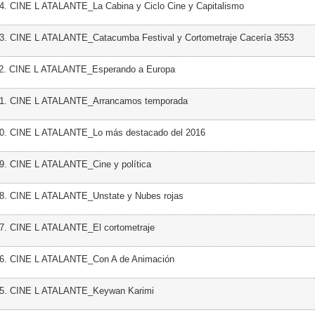
4. CINE L ATALANTE_La Cabina y Ciclo Cine y Capitalismo
23. CINE L ATALANTE_Catacumba Festival y Cortometraje Cacería 3553
22. CINE L ATALANTE_Esperando a Europa
21. CINE L ATALANTE_Arrancamos temporada
20. CINE L ATALANTE_Lo más destacado del 2016
9. CINE L ATALANTE_Cine y política
18. CINE L ATALANTE_Unstate y Nubes rojas
17. CINE L ATALANTE_El cortometraje
16. CINE L ATALANTE_Con A de Animación
15. CINE L ATALANTE_Keywan Karimi