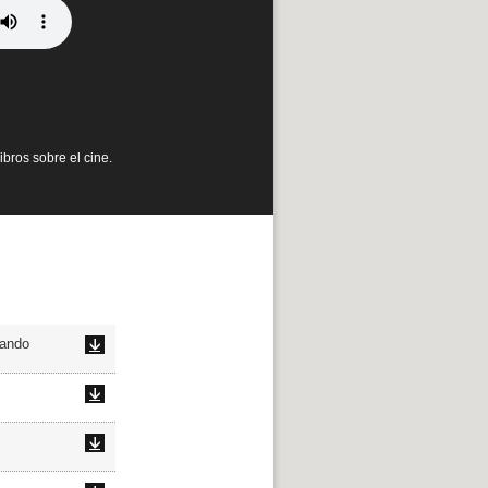
ibros sobre el cine.
hando