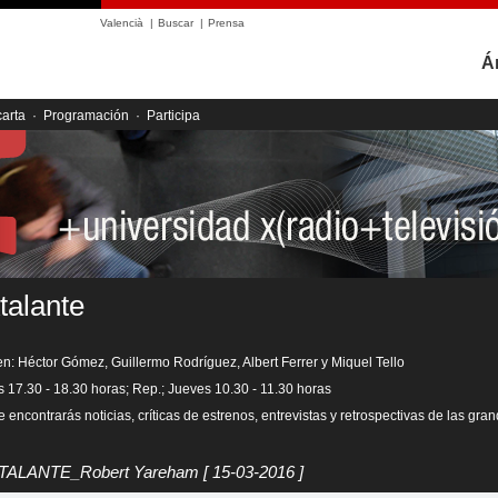
Valencià
|
Buscar
|
Prensa
Á
carta
·
Programación
·
Participa
talante
en: Héctor Gómez, Guillermo Rodríguez, Albert Ferrer y Miquel Tello
s 17.30 - 18.30 horas; Rep.; Jueves 10.30 - 11.30 horas
 encontrarás noticias, críticas de estrenos, entrevistas y retrospectivas de las gra
 ATALANTE_Robert Yareham
[ 15-03-2016 ]