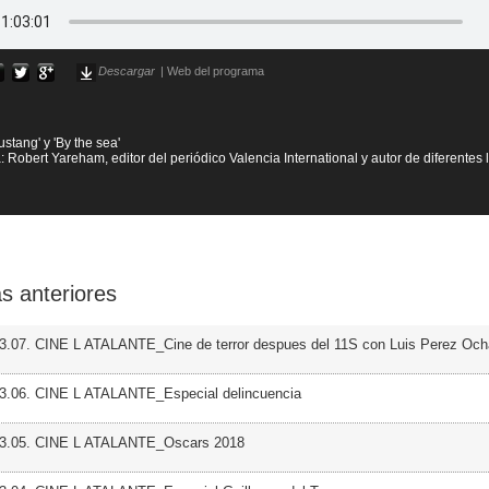
Descargar
|
Web del programa
Mustang' y 'By the sea'
: Robert Yareham, editor del periódico Valencia International y autor de diferentes l
s anteriores
3.07. CINE L ATALANTE_Cine de terror despues del 11S con Luis Perez Oc
03.06. CINE L ATALANTE_Especial delincuencia
03.05. CINE L ATALANTE_Oscars 2018