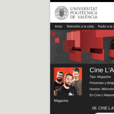
Inicio
·
Televisión a la carta
·
Radio a la 
Cine L'A
Tipo: Magazine
Presentan y dirig
Horario: Miércole
En Cine L'Atalante
Magazine
06. CINE L