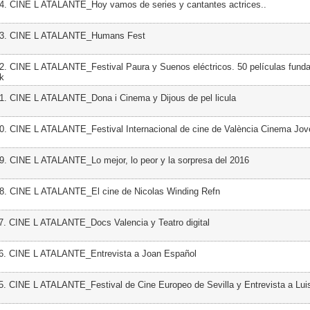
4. CINE L ATALANTE_Hoy vamos de series y cantantes actrices..
33. CINE L ATALANTE_Humans Fest
2. CINE L ATALANTE_Festival Paura y Suenos eléctricos. 50 películas fund
ck
1. CINE L ATALANTE_Dona i Cinema y Dijous de pel licula
0. CINE L ATALANTE_Festival Internacional de cine de València Cinema Jov
9. CINE L ATALANTE_Lo mejor, lo peor y la sorpresa del 2016
28. CINE L ATALANTE_El cine de Nicolas Winding Refn
7. CINE L ATALANTE_Docs Valencia y Teatro digital
26. CINE L ATALANTE_Entrevista a Joan Español
5. CINE L ATALANTE_Festival de Cine Europeo de Sevilla y Entrevista a Lui