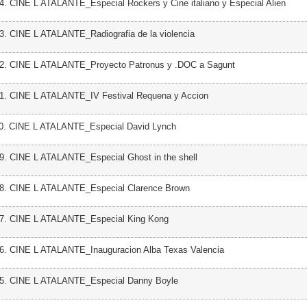
4. CINE L ATALANTE_Especial Rockers y Cine italiano y Especial Alien
3. CINE L ATALANTE_Radiografia de la violencia
42. CINE L ATALANTE_Proyecto Patronus y .DOC a Sagunt
41. CINE L ATALANTE_IV Festival Requena y Accion
40. CINE L ATALANTE_Especial David Lynch
9. CINE L ATALANTE_Especial Ghost in the shell
38. CINE L ATALANTE_Especial Clarence Brown
37. CINE L ATALANTE_Especial King Kong
36. CINE L ATALANTE_Inauguracion Alba Texas Valencia
35. CINE L ATALANTE_Especial Danny Boyle