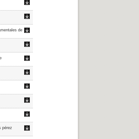
amentales de
e
s pérez