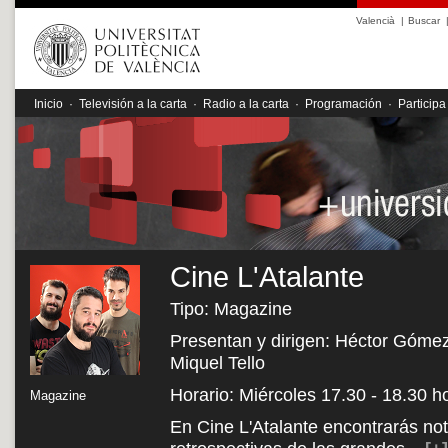
Valencià
|
Buscar
Inicio
·
Televisión a la carta
·
Radio a la carta
·
Programación
·
Participa
Cine L'Atalante
Tipo: Magazine
Presentan y dirigen: Héctor Gómez,
Miquel Tello
Horario: Miércoles 17.30 - 18.30 h
Magazine
En Cine L'Atalante encontrarás noti