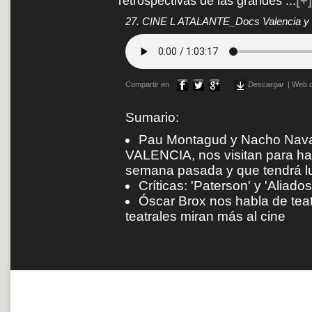
retrospectivas de las grandes
...
[+]
27. CINE L ATALANTE_Docs Valencia y T
Compartir en
Descargar
|
Web d
Sumario:
Pau Montagud y Nacho Navarr
VALENCIA, nos visitan para hab
semana pasada y que tendrá lug
Críticas: 'Paterson' y 'Aliados
Óscar Brox nos habla de teat
teatrales miran más al cine