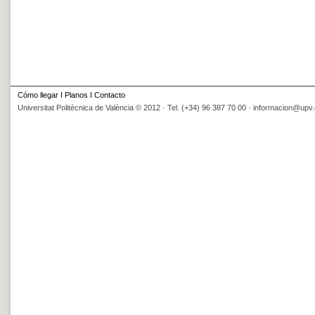
Cómo llegar
I
Planos
I
Contacto
Universitat Politècnica de València © 2012 · Tel. (+34) 96 387 70 00 ·
informacion@upv.