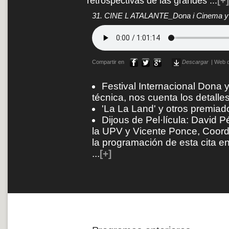
retrospectivas de las grandes
...
[+]
31. CINE L ATALANTE_Dona i Cinema y D
Compartir en
Descargar
|
Web d
Festival Internacional Dona 
técnica, nos cuenta los detalles
'La La Land' y otros premiad
Dijous de Pel·lícula: David P
la UPV y Vicente Ponce, Coordi
la programación de esta cita e
...
[+]