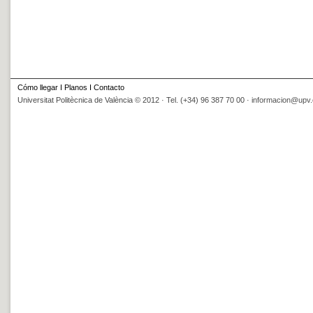
Cómo llegar
I
Planos
I
Contacto
Universitat Politècnica de València © 2012 · Tel. (+34) 96 387 70 00 ·
informacion@upv.