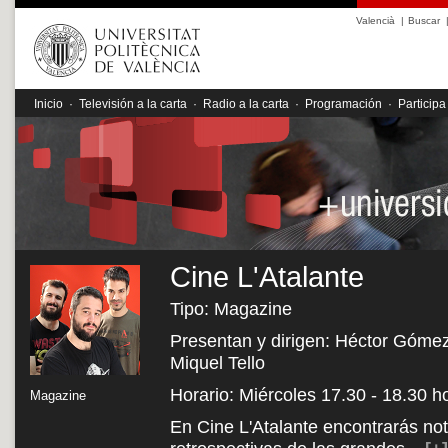
Valencià
|
Buscar
Inicio
·
Televisión a la carta
·
Radio a la carta
·
Programación
·
Participa
Cine L'Atalante
Tipo: Magazine
Presentan y dirigen: Héctor Gómez,
Miquel Tello
Horario: Miércoles 17.30 - 18.30 h
Magazine
En Cine L'Atalante encontrarás noti