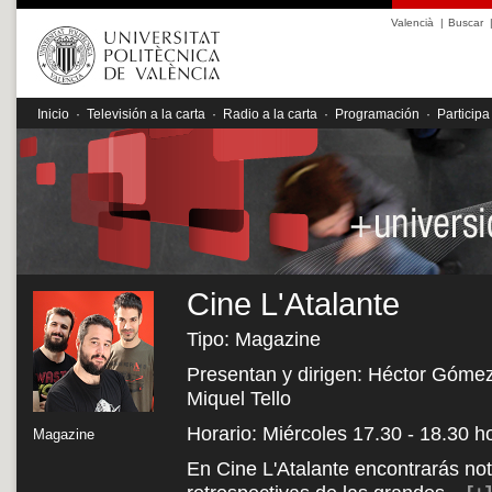
Valencià
|
Buscar
Inicio
·
Televisión a la carta
·
Radio a la carta
·
Programación
·
Participa
Cine L'Atalante
Tipo: Magazine
Presentan y dirigen: Héctor Gómez,
Miquel Tello
Horario: Miércoles 17.30 - 18.30 h
Magazine
En Cine L'Atalante encontrarás noti