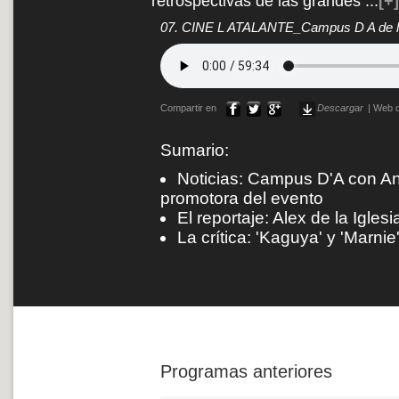
retrospectivas de las grandes
...
[+]
07. CINE L ATALANTE_Campus D A de la
Compartir en
Descargar
|
Web d
Sumario:
Noticias: Campus D'A con Ann
promotora del evento
El reportaje: Alex de la Iglesi
La crítica: 'Kaguya' y 'Marnie
Programas anteriores