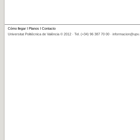
Cómo llegar
I
Planos
I
Contacto
Universitat Politècnica de València © 2012 · Tel. (+34) 96 387 70 00 ·
informacion@upv.