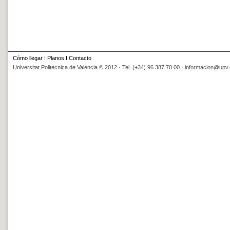
Cómo llegar
I
Planos
I
Contacto
Universitat Politècnica de València © 2012 · Tel. (+34) 96 387 70 00 ·
informacion@upv.