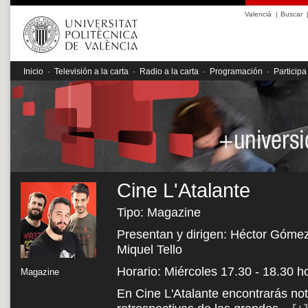
Valencià
|
Buscar
Inicio
·
Televisión a la carta
·
Radio a la carta
·
Programación
·
Participa
Cine L'Atalante
Tipo: Magazine
Presentan y dirigen: Héctor Gómez,
Miquel Tello
Horario: Miércoles 17.30 - 18.30 h
Magazine
En Cine L'Atalante encontrarás noti