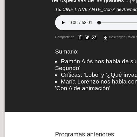
retrospectivas de las grandes
...
[+]
16. CINE L ATALANTE_Con A de Anima
Compartir en
Descargar
|
Web d
Sumario:
Ramón Alós nos habla de su
Segundo'
Críticas: 'Lobo' y '¿Qué inv
María Lorenzo nos habla con 
'Con A de animación'
Programas anteriores