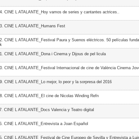
4. CINE L ATALANTE_Hoy vamos de series y cantantes actrices..
33. CINE L ATALANTE_Humans Fest
2. CINE L ATALANTE_Festival Paura y Suenos eléctricos. 50 películas fund
ck
1. CINE L ATALANTE_Dona i Cinema y Dijous de pel licula
0. CINE L ATALANTE_Festival Internacional de cine de València Cinema Jov
9. CINE L ATALANTE_Lo mejor, lo peor y la sorpresa del 2016
28. CINE L ATALANTE_El cine de Nicolas Winding Refn
7. CINE L ATALANTE_Docs Valencia y Teatro digital
26. CINE L ATALANTE_Entrevista a Joan Español
5. CINE L ATALANTE_Festival de Cine Europeo de Sevilla y Entrevista a Lui