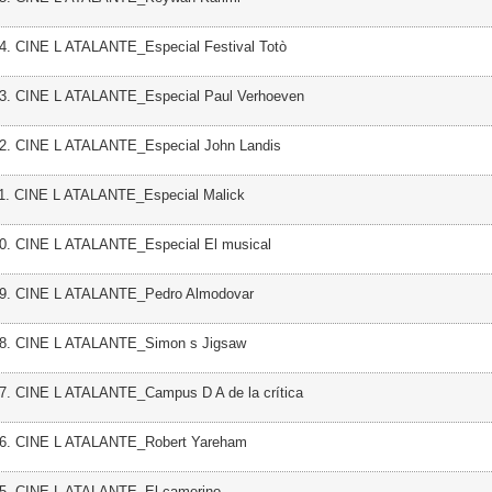
14. CINE L ATALANTE_Especial Festival Totò
13. CINE L ATALANTE_Especial Paul Verhoeven
12. CINE L ATALANTE_Especial John Landis
11. CINE L ATALANTE_Especial Malick
10. CINE L ATALANTE_Especial El musical
09. CINE L ATALANTE_Pedro Almodovar
08. CINE L ATALANTE_Simon s Jigsaw
07. CINE L ATALANTE_Campus D A de la crítica
06. CINE L ATALANTE_Robert Yareham
05. CINE L ATALANTE_El camerino