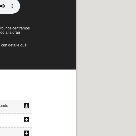
ibro, nos centramos
ado a la gran
 con detalle qué
hando