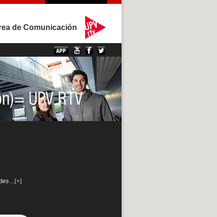
rea de Comunicación
ndes
...
[+]