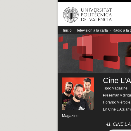
Inicio
·
Televisión a la carta
·
Radio a la 
Cine L'A
Tipo: Magazine
Presentan y dirig
Horario: Miércole
En Cine L'Atalante
Magazine
41. CINE L 