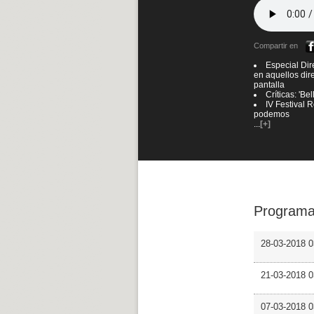
Compartir en
Especial Dir
en aquellos dir
pantalla
Críticas: 'Be
IV Festival 
podemos
...
[+]
Programa
28-03-2018 0
21-03-2018 
07-03-2018 