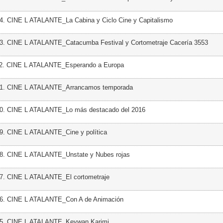
4. CINE L ATALANTE_La Cabina y Ciclo Cine y Capitalismo
23. CINE L ATALANTE_Catacumba Festival y Cortometraje Cacería 3553
22. CINE L ATALANTE_Esperando a Europa
21. CINE L ATALANTE_Arrancamos temporada
20. CINE L ATALANTE_Lo más destacado del 2016
9. CINE L ATALANTE_Cine y política
18. CINE L ATALANTE_Unstate y Nubes rojas
17. CINE L ATALANTE_El cortometraje
16. CINE L ATALANTE_Con A de Animación
15. CINE L ATALANTE_Keywan Karimi