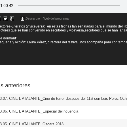
Descargar
|
Web del programa
ectores-Literatos (y viceversa): en estas fechas tan señaladas para el mundo del l
ectores que se han convertido en escritores y viceversa,escritores que se han lanz
lle dormant'
Requena y Acción: Laura Pérez, directora del festival, nos acompaña para contarnos
s anteriores
3.07. CINE L ATALANTE_Cine de terror despues del 11S con Luis Perez Oc
03.06. CINE L ATALANTE_Especial delincuencia
03.05. CINE L ATALANTE_Oscars 2018