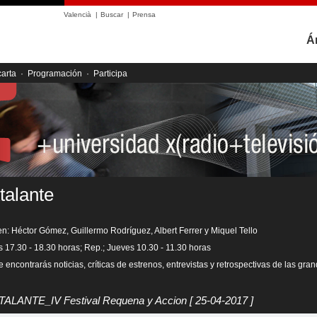
Valencià
|
Buscar
|
Prensa
Á
carta
·
Programación
·
Participa
talante
en: Héctor Gómez, Guillermo Rodríguez, Albert Ferrer y Miquel Tello
s 17.30 - 18.30 horas; Rep.; Jueves 10.30 - 11.30 horas
 encontrarás noticias, críticas de estrenos, entrevistas y retrospectivas de las gra
ATALANTE_IV Festival Requena y Accion
[ 25-04-2017 ]