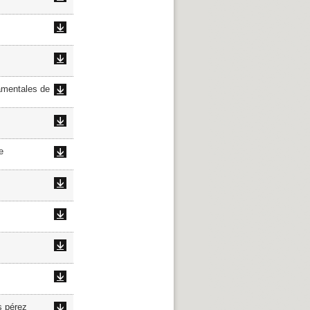
amentales de
e
s pérez