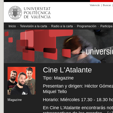
Valencià
|
Buscar
Inicio
·
Televisión a la carta
·
Radio a la carta
·
Programación
·
Participa
Cine L'Atalante
Tipo: Magazine
Presentan y dirigen: Héctor Gómez,
Miquel Tello
Horario: Miércoles 17.30 - 18.30 h
Magazine
En Cine L'Atalante encontrarás noti