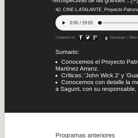
retrospectivas de las grandes
...
[+]
42. CINE L ATALANTE_Proyecto Patron
Compartir en
Descargar
|
Web d
Sumario:
Conocemos el Proyecto Patro
Martínez Arranz.
Críticas: 'John Wick 2' y 'Gua
Conocemos con detalle la mu
a Sagunt, con su responsable,
Programas anteriores