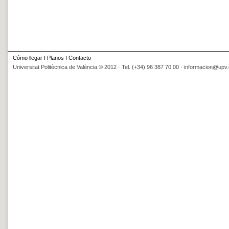
Cómo llegar
I
Planos
I
Contacto
Universitat Politècnica de València © 2012 · Tel. (+34) 96 387 70 00 ·
informacion@upv.