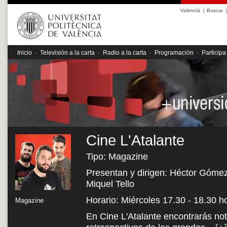
Valencià
|
Buscar
Inicio
·
Televisión a la carta
·
Radio a la carta
·
Programación
·
Participa
Cine L'Atalante
Tipo: Magazine
Presentan y dirigen: Héctor Gómez,
Miquel Tello
Horario: Miércoles 17.30 - 18.30 h
Magazine
En Cine L'Atalante encontrarás noti