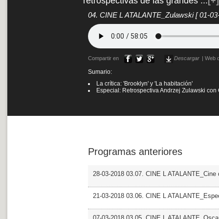
retrospectivas de las grandes
...
[+]
04. CINE L ATALANTE_Zulawski
[ 01-03
Compartir en
Descargar
|
Web d
Sumario:
La crítica: 'Brooklyn' y 'La habitación'
Especial: Retrospectiva Andrzej Zulawski con
Programas anteriores
28-03-2018 03.07. CINE L ATALANTE_Cine d
21-03-2018 03.06. CINE L ATALANTE_Especi
07-03-2018 03.05. CINE L ATALANTE_Osca