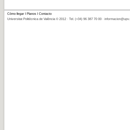
Cómo llegar
I
Planos
I
Contacto
Universitat Politècnica de València © 2012 · Tel. (+34) 96 387 70 00 ·
informacion@upv.