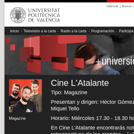
Valencià
|
Buscar
Inicio
·
Televisión a la carta
·
Radio a la carta
·
Programación
·
Participa
Cine L'Atalante
Tipo: Magazine
Presentan y dirigen: Héctor Gómez,
Miquel Tello
Horario: Miércoles 17.30 - 18.30 h
Magazine
En Cine L'Atalante encontrarás noti