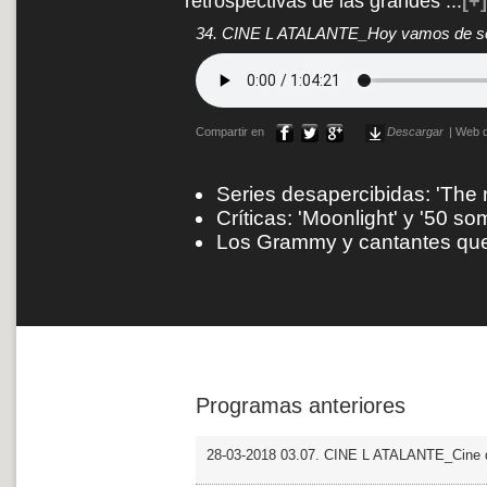
retrospectivas de las grandes
...
[+]
34. CINE L ATALANTE_Hoy vamos de seri
Compartir en
Descargar
|
Web d
Series desapercibidas: 'The 
Críticas: 'Moonlight' y '50 
Los Grammy y cantantes que 
Programas anteriores
28-03-2018 03.07. CINE L ATALANTE_Cine d