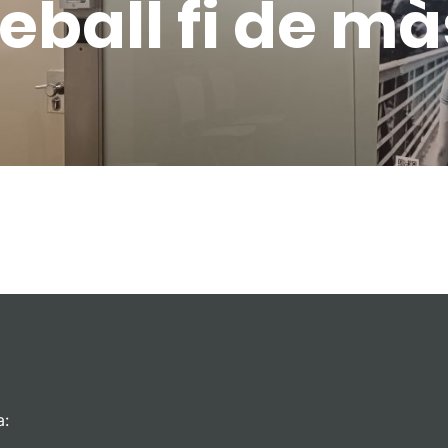
eball fi de mà
a: