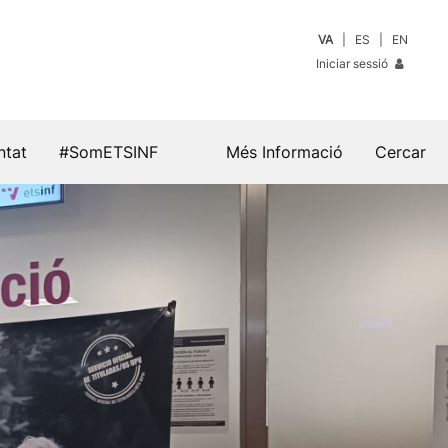
VA
ES
EN
Iniciar sessió
ntat
#SomETSINF
Més Informació
Cercar