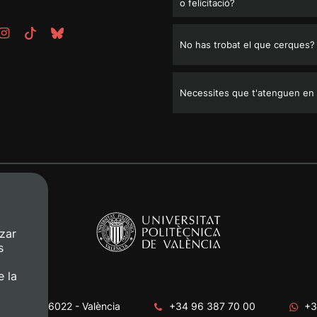
o felicitació?
No has trobat el que cerques?
Necessites que t'atenguen en
zar
s
e la
era, s/n. 46022 - València
+34 96 387 70 00
+3