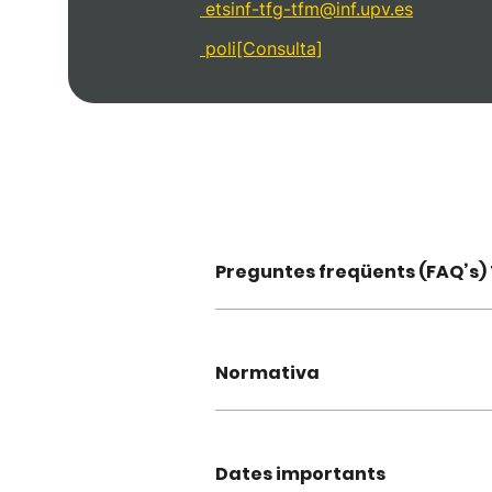
etsinf-tfg-tfm@inf.upv.es
poli[Consulta]
Preguntes freqüents (FAQ’s)
Normativa
Dates importants