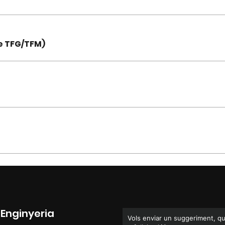
e TFG/TFM)
’Enginyeria
Vols enviar un suggeriment, q