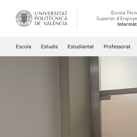
Vés
al
contingut
Escola
Estudis
Estudiantat
Professorat