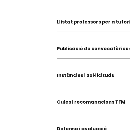
Llistat professors per a tuto
Publicació de convocatòries
Instàncies i Sol·licituds
Guies i recomanacions TFM
Defensa i avaluació