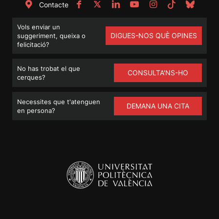
Contacte
Vols enviar un
DIGUES-NOS QUÈ OPINES
suggeriment, queixa o
felicitació?
No has trobat el que
CONSULTA'NS-HO
cerques?
Necessites que t'atenguen
DEMANA UNA CITA
en persona?