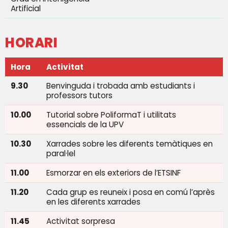
Artificial
HORARI
Hora
Activitat
9.30
Benvinguda i trobada amb estudiants i
professors tutors
10.00
Tutorial sobre PoliformaT i utilitats
essencials de la UPV
10.30
Xarrades sobre les diferents temàtiques en
paral·lel
11.00
Esmorzar en els exteriors de l’ETSINF
11.20
Cada grup es reuneix i posa en comú l’après
en les diferents xarrades
11.45
Activitat sorpresa