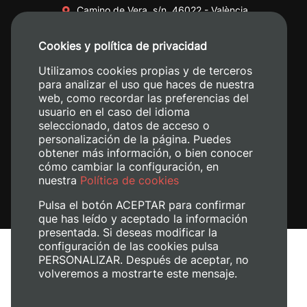
Camino de Vera, s/n. 46022 - València
+34 96 387 70 00
Cookies y política de privacidad
+34 620 04 00 50
Utilizamos cookies propias y de terceros
para analizar el uso que haces de nuestra
web, como recordar las preferencias del
usuario en el caso del idioma
seleccionado, datos de acceso o
personalización de la página. Puedes
obtener más información, o bien conocer
cómo cambiar la configuración, en
nuestra
Política de cookies
Pulsa el botón ACEPTAR para confirmar
que has leído y aceptado la información
presentada. Si deseas modificar la
configuración de las cookies pulsa
Avís legal
PERSONALIZAR. Después de aceptar, no
Política de cookies
volveremos a mostrarte este mensaje.
Política de privacitat
Gestiona les galetes