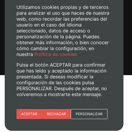
Utilizamos cookies propias y de terceros
para analizar el uso que haces de nuestra
web, como recordar las preferencias del
usuario en el caso del idioma
seleccionado, datos de acceso o
personalización de la página. Puedes
obtener más información, o bien conocer
cómo cambiar la configuración, en
nuestra
Política de cookies
Pulsa el botón ACEPTAR para confirmar
que has leído y aceptado la información
presentada. Si deseas modificar la
configuración de las cookies pulsa
Avís legal
PERSONALIZAR. Después de aceptar, no
Política de cookies
volveremos a mostrarte este mensaje.
Política de privacitat
Gestiona les galetes
Esenciales
ACEPTAR
RECHAZAR
PERSONALIZAR
© 2026
Universitat Politècnica de València
Preferencias del sitio (idioma)