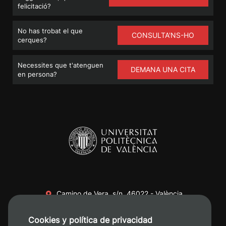
felicitació?
No has trobat el que
CONSULTA'NS-HO
cerques?
Necessites que t'atenguen
DEMANA UNA CITA
en persona?
Camino de Vera, s/n. 46022 - València
+34 96 387 70 00
Cookies y política de privacidad
+34 620 04 00 50