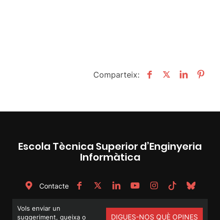
Comparteix:
Escola Tècnica Superior d’Enginyeria
Informàtica
Contacte
Vols enviar un
DIGUES-NOS QUÈ OPINES
suggeriment, queixa o