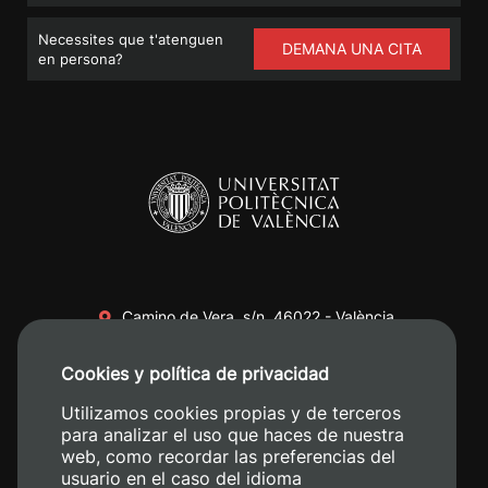
Necessites que t'atenguen
DEMANA UNA CITA
en persona?
Camino de Vera, s/n. 46022 - València
+34 96 387 70 00
Cookies y política de privacidad
+34 620 04 00 50
Utilizamos cookies propias y de terceros
para analizar el uso que haces de nuestra
web, como recordar las preferencias del
usuario en el caso del idioma