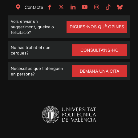
Contacte
Vols enviar un
DIGUES-NOS QUÈ OPINES
suggeriment, queixa o
felicitació?
No has trobat el que
CONSULTA'NS-HO
cerques?
Necessites que t'atenguen
DEMANA UNA CITA
en persona?