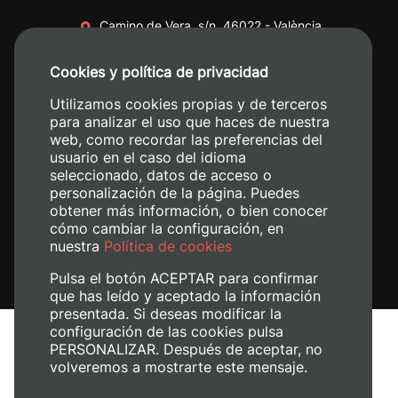
Camino de Vera, s/n. 46022 - València
+34 96 387 70 00
Cookies y política de privacidad
+34 620 04 00 50
Utilizamos cookies propias y de terceros
para analizar el uso que haces de nuestra
web, como recordar las preferencias del
usuario en el caso del idioma
seleccionado, datos de acceso o
personalización de la página. Puedes
obtener más información, o bien conocer
cómo cambiar la configuración, en
nuestra
Política de cookies
Pulsa el botón ACEPTAR para confirmar
que has leído y aceptado la información
presentada. Si deseas modificar la
configuración de las cookies pulsa
Avís legal
PERSONALIZAR. Después de aceptar, no
volveremos a mostrarte este mensaje.
Política de cookies
Política de privacitat