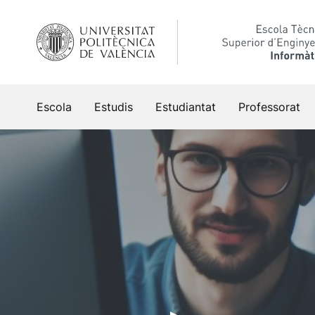
Vés
al
contingut
Escola
Estudis
Estudiantat
Professorat