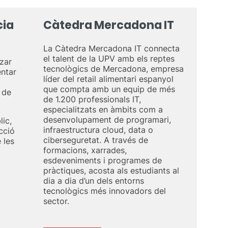
cia
Càtedra Mercadona IT
La Càtedra Mercadona IT connecta
el talent de la UPV amb els reptes
tzar
tecnològics de Mercadona, empresa
entar
líder del retail alimentari espanyol
que compta amb un equip de més
t de
de 1.200 professionals IT,
especialitzats en àmbits com a
desenvolupament de programari,
lic,
infraestructura cloud, data o
cció
ciberseguretat. A través de
 les
formacions, xarrades,
esdeveniments i programes de
pràctiques, acosta als estudiants al
dia a dia d’un dels entorns
tecnològics més innovadors del
sector.