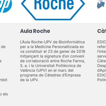
Aula Roche
Cà
L’Aula Roche-UPV de Bioinformàtica
EDIC
 de
per a la Medicina Personalitzada es
refer
va constituir el 23 de gener de 2018
l’int
mitjançant la signatura d’un conveni
serv
s
de col·laboració entre Roche Farma,
Càte
S. a. i la Universitat Politècnica de
Desp
València (UPV) en el marc del
d’Ap
programa de Càtedres d’Empresa
EDIC
àmbit
de la UPV.
Poli
b els