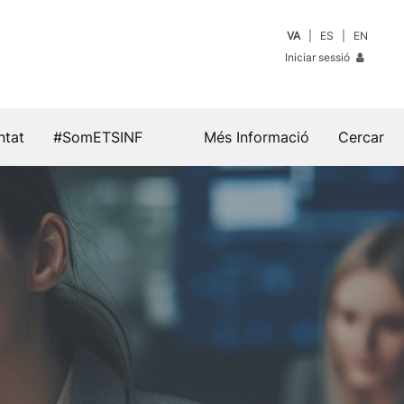
VA
ES
EN
Iniciar sessió
ntat
#SomETSINF
Més Informació
Cercar