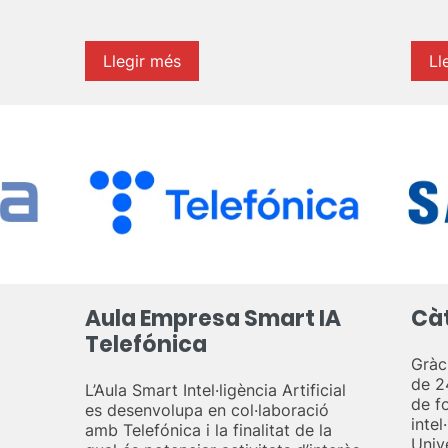
Llegir més
Ll
Aula Empresa Smart IA
Cà
Telefónica
Gràci
de 2
L’Aula Smart Intel·ligència Artificial
de f
es desenvolupa en col·laboració
intel
amb Telefónica i la finalitat de la
Univ