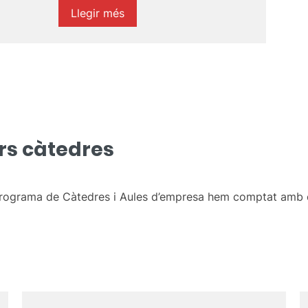
Llegir més
ors càtedres
rograma de Càtedres i Aules d’empresa hem comptat amb el