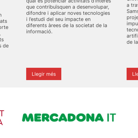
qual és potenciar activitats d’interès
a tr
que contribuïsquen a desenvolupar,
Sams
difondre i aplicar noves tecnologies
n
proj
i l’estudi del seu impacte en
ats
impu
diferents àrees de la societat de la
orte
tecn
informació.
,
artif
ts
de la
s de
Llegir més
Ll