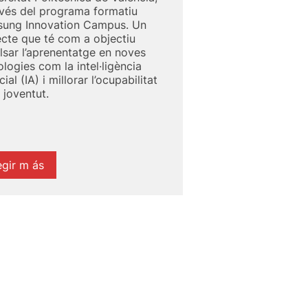
avés del programa formatiu
ung Innovation Campus. Un
ecte que té com a objectiu
lsar l’aprenentatge en noves
ologies com la intel·ligència
icial (IA) i millorar l’ocupabilitat
 joventut.
egir
m
ás