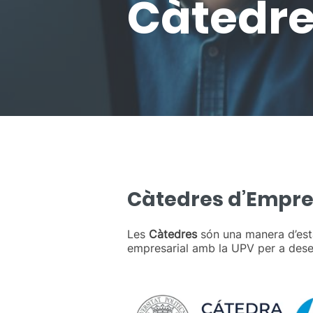
Càtedre
Càtedres d’Empr
Les
Càtedres
són una manera d’esta
empresarial amb la UPV per a desen