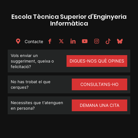
Escola Tècnica Superior d’Enginyeria
Informàtica
Contacte
Vols enviar un
DIGUES-NOS QUÈ OPINES
suggeriment, queixa o
felicitació?
No has trobat el que
CONSULTA'NS-HO
cerques?
Necessites que t'atenguen
DEMANA UNA CITA
en persona?