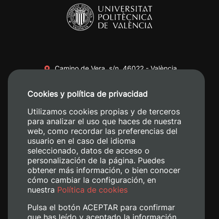
Camino de Vera, s/n. 46022 - València
+34 96 387 70 00
Cookies y política de privacidad
+34 620 04 00 50
Utilizamos cookies propias y de terceros
para analizar el uso que haces de nuestra
web, como recordar las preferencias del
usuario en el caso del idioma
seleccionado, datos de acceso o
personalización de la página. Puedes
obtener más información, o bien conocer
cómo cambiar la configuración, en
nuestra
Política de cookies
Pulsa el botón ACEPTAR para confirmar
que has leído y aceptado la información