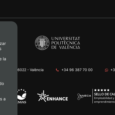
zar
s
e la
era, s/n. 46022 - València
+34 96 387 70 00
+3
do
s a