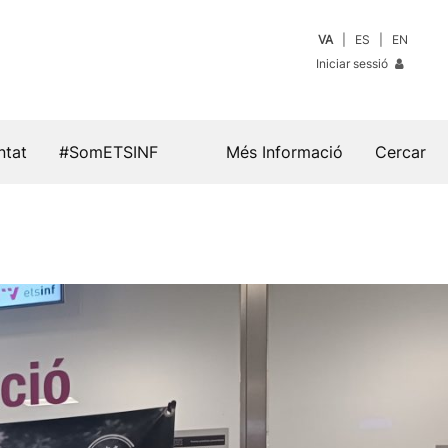
VA
ES
EN
Iniciar sessió
ntat
#SomETSINF
Més Informació
Cercar