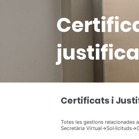
Certifica
justific
Certificats i Just
Totes les gestions relacionades am
Secretària Virtual->Sol·licituds->C