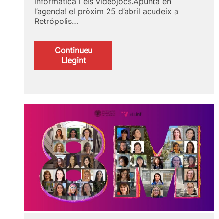
informàtica i els videojocs.Apunta en
l’agenda! el pròxim 25 d’abril acudeix a
Retrópolis…
Continueu
:
Llegint
Cartells
de
Retrópolis
en
espai.inf