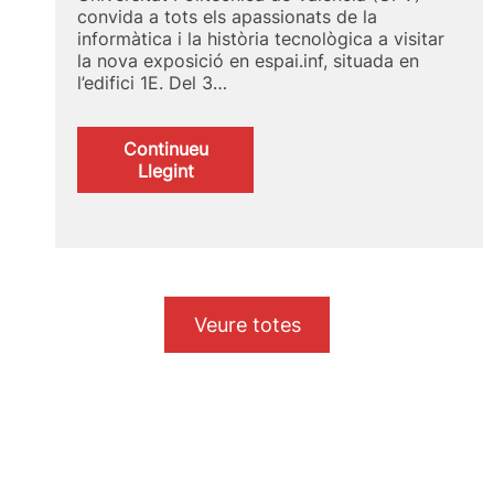
convida a tots els apassionats de la
informàtica i la història tecnològica a visitar
la nova exposició en espai.inf, situada en
l’edifici 1E. Del 3…
Continueu
:
Llegint
Nova
exposició
en
espai.inf:
Redescobrint
la
mainframe
Veure totes
Honeywell
Bull
DPS8