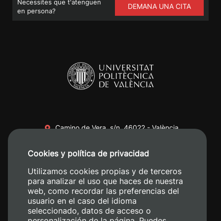
Necessites que t'atenguen
DEMANA UNA CITA
en persona?
Camino de Vera, s/n. 46022 - València
+34 96 387 70 00
Cookies y política de privacidad
+34 620 04 00 50
Utilizamos cookies propias y de terceros
para analizar el uso que haces de nuestra
web, como recordar las preferencias del
usuario en el caso del idioma
seleccionado, datos de acceso o
personalización de la página. Puedes