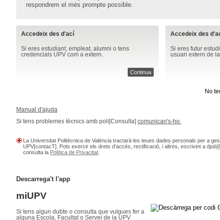
respondrem el més prompte possible.
Accedeix des d'ací
Accedeix des d'a
Si eres estudiant, empleat, alumni o tens
Si eres futur estu
credencials UPV com a extern.
usuari extern de la
Continua
No te
Manual d'ajuda
Si tens problemes tècnics amb poli[Consulta]
comunican's-ho.
La Universitat Politècnica de València tractarà les teues dades personals per a gestio
UPV[contacT]. Pots exercir els drets d'accés, rectificació, i altres, escrivint a dp
consulta la
Política de Privacitat
.
Descarrega't l'app
miUPV
Si tens algun dubte o consulta que vulgues fer a
alguna Escola, Facultat o Servei de la UPV