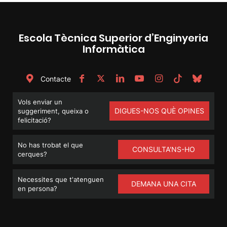
Escola Tècnica Superior d’Enginyeria
Informàtica
Contacte
Vols enviar un
DIGUES-NOS QUÈ OPINES
suggeriment, queixa o
felicitació?
No has trobat el que
CONSULTA'NS-HO
cerques?
Necessites que t'atenguen
DEMANA UNA CITA
en persona?