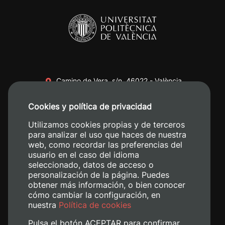
Camino de Vera, s/n. 46022 - València
+34 96 387 70 00
Cookies y política de privacidad
+34 620 04 00 50
Utilizamos cookies propias y de terceros
para analizar el uso que haces de nuestra
web, como recordar las preferencias del
usuario en el caso del idioma
seleccionado, datos de acceso o
personalización de la página. Puedes
obtener más información, o bien conocer
cómo cambiar la configuración, en
nuestra
Política de cookies
Pulsa el botón ACEPTAR para confirmar