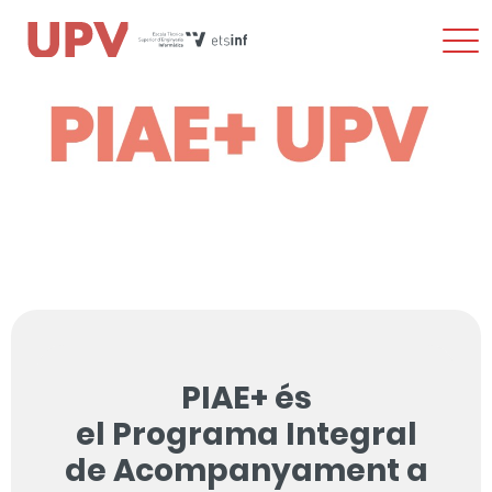
Most
men
Vés
al
contingut
PIAE+ és
el Programa Integral
de Acompanyament a