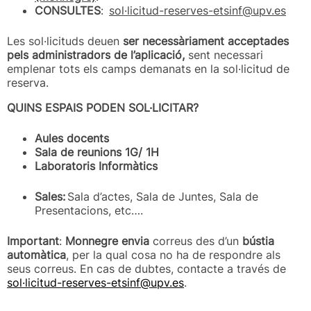
CONSULTES
:
sol·licitud-reserves-etsinf@upv.es
Les sol·licituds deuen
ser necessàriament acceptades
pels administradors de l’aplicació,
sent necessari
emplenar tots els camps demanats en la sol·licitud de
reserva.
QUINS ESPAIS PODEN SOL·LICITAR?
Aules docents
Sala de reunions 1G/ 1H
Laboratoris Informàtics
Sales:
Sala d’actes, Sala de Juntes, Sala de
Presentacions, etc….
Important
:
Monnegre envia
correus des d’un
bústia
automàtica
, per la qual cosa no ha de respondre als
seus correus. En cas de dubtes, contacte a través de
sol·licitud-reserves-etsinf@upv.es
.