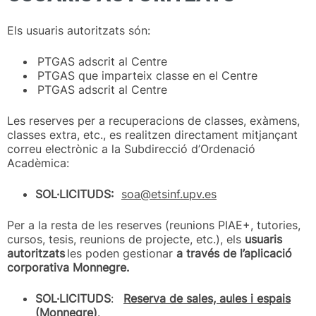
Els usuaris autoritzats són:
PTGAS adscrit al Centre
PTGAS que imparteix classe en el Centre
PTGAS adscrit al Centre
Les reserves per a recuperacions de classes, exàmens,
classes extra, etc., es realitzen directament mitjançant
correu electrònic a la Subdirecció d’Ordenació
Acadèmica:
SOL·LICITUDS:
soa@etsinf.upv.es
Per a la resta de les reserves (reunions PIAE+, tutories,
cursos, tesis, reunions de projecte, etc.), els
usuaris
autoritzats
les poden gestionar
a través de l’aplicació
corporativa Monnegre.
SOL·LICITUDS
:
Reserva de sales, aules i espais
(Monnegre)
.