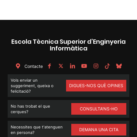
Escola Tècnica Superior d’Enginyeria
Informàtica
Contacte
Vols enviar un
DIGUES-NOS QUÈ OPINES
suggeriment, queixa o
felicitació?
No has trobat el que
CONSULTA'NS-HO
cerques?
Necessites que t'atenguen
DEMANA UNA CITA
en persona?