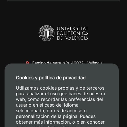
Camino de Vera, s/n. 46022 - València
+34 96 387 70 00
Cookies y política de privacidad
+34 620 04 00 50
Utilizamos cookies propias y de terceros
para analizar el uso que haces de nuestra
web, como recordar las preferencias del
usuario en el caso del idioma
seleccionado, datos de acceso o
personalización de la página. Puedes
obtener más información, o bien conocer