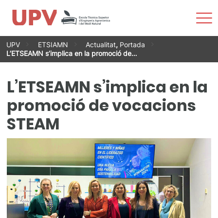
Most
men
Vés
UPV
ETSIAMN
Actualitat
,
Portada
al
L’ETSEAMN s’implica en la promoció de…
contingut
L’ETSEAMN s’implica en la
promoció de vocacions
STEAM