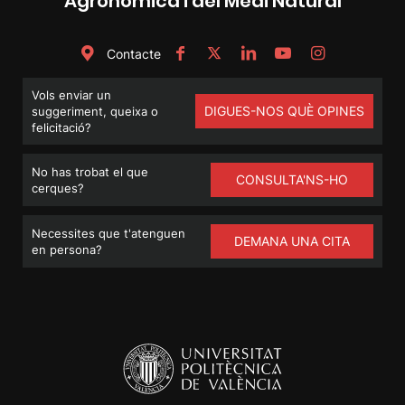
Agronòmica i del Medi Natural
Contacte
Vols enviar un
DIGUES-NOS QUÈ OPINES
suggeriment, queixa o
felicitació?
No has trobat el que
CONSULTA'NS-HO
cerques?
Necessites que t'atenguen
DEMANA UNA CITA
en persona?