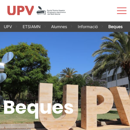
Most
men
Vés
UPV
ETSIAMN
Alumnes
Informació
Beques
al
contingut
Beques