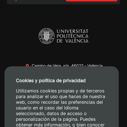
Camino de Vera, s/n. 46022 - València
+34 96 387 70 00
Cookies y política de privacidad
+34 620 04 00 50
Utilizamos cookies propias y de terceros
para analizar el uso que haces de nuestra
web, como recordar las preferencias del
usuario en el caso del idioma
seleccionado, datos de acceso o
personalización de la página. Puedes
obtener más información, o bien conocer