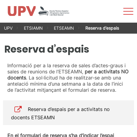
Most
men
Vés
UPV
ETSIAMN
ETSEAMN
Reserva d’espais
al
contingut
Reserva d’espais
Informació per a la reserva de sales d’actes-graus i
sales de reunions de l’ETSEAMN,
per a activitats NO
docents
. La sol·licitud ha de realitzar-se amb una
antelació mínima d’una setmana a la data de l’inici
de l’activitat mitjançant el formulari de reserva.
Reserva d’espais per a activitats no
docents ETSEAMN
En el formulari de reserva s’ha d’indicar l’espai