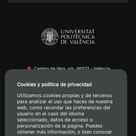
Camino de Vera, s/n. 46022 - València
+34 96 387 70 00
Cookies y política de privacidad
+34 620 04 00 50
Utilizamos cookies propias y de terceros
para analizar el uso que haces de nuestra
web, como recordar las preferencias del
usuario en el caso del idioma
seleccionado, datos de acceso o
personalización de la página. Puedes
obtener más información, o bien conocer