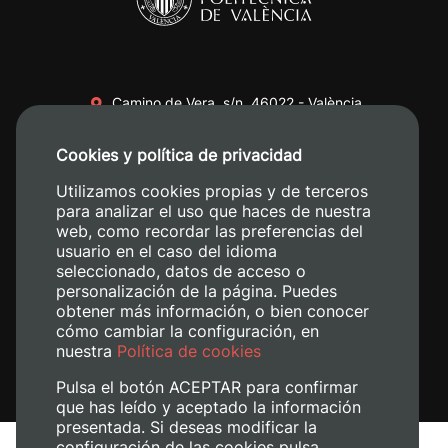
Camino de Vera, s/n. 46022 - València
+34 96 387 70 00
Cookies y política de privacidad
+34 620 04 00 50
Utilizamos cookies propias y de terceros
para analizar el uso que haces de nuestra
web, como recordar las preferencias del
usuario en el caso del idioma
seleccionado, datos de acceso o
personalización de la página. Puedes
obtener más información, o bien conocer
cómo cambiar la configuración, en
nuestra
Política de cookies
Pulsa el botón ACEPTAR para confirmar
que has leído y aceptado la información
presentada. Si deseas modificar la
configuración de las cookies pulsa