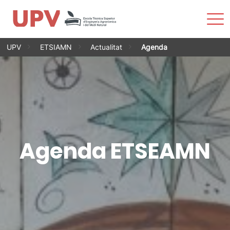
Most
men
Vés
UPV
ETSIAMN
Actualitat
Agenda
al
contingut
Agenda ETSEAMN