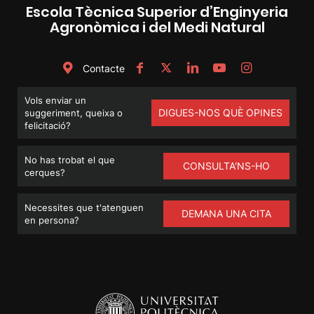
Escola Tècnica Superior d’Enginyeria
Agronòmica i del Medi Natural
Contacte
Vols enviar un
DIGUES-NOS QUÈ OPINES
suggeriment, queixa o
felicitació?
No has trobat el que
CONSULTA'NS-HO
cerques?
Necessites que t'atenguen
DEMANA UNA CITA
en persona?