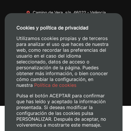
Camino de Vera, s/n. 46022 - València
+34 96 387 70 00
Cookies y política de privacidad
+34 620 04 00 50
Utilizamos cookies propias y de terceros
para analizar el uso que haces de nuestra
web, como recordar las preferencias del
usuario en el caso del idioma
seleccionado, datos de acceso o
personalización de la página. Puedes
obtener más información, o bien conocer
cómo cambiar la configuración, en
nuestra
Política de cookies
Pulsa el botón ACEPTAR para confirmar
que has leído y aceptado la información
presentada. Si deseas modificar la
configuración de las cookies pulsa
Avís legal
PERSONALIZAR. Después de aceptar, no
Política de cookies
volveremos a mostrarte este mensaje.