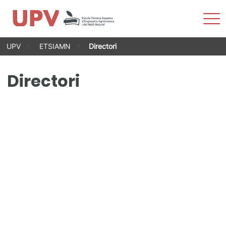
Most
men
Vés
UPV
ETSIAMN
Directori
al
contingut
Directori