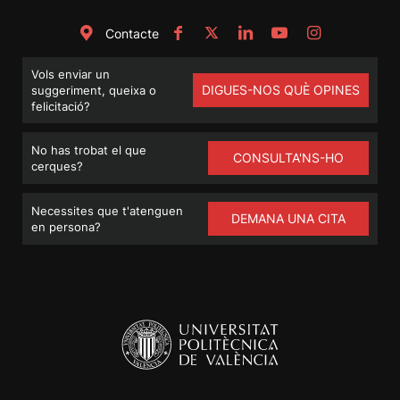
Contacte
Vols enviar un
DIGUES-NOS QUÈ OPINES
suggeriment, queixa o
felicitació?
No has trobat el que
CONSULTA'NS-HO
cerques?
Necessites que t'atenguen
DEMANA UNA CITA
en persona?