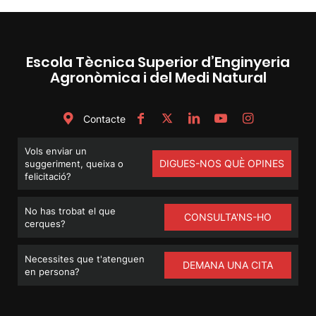
Escola Tècnica Superior d’Enginyeria
Agronòmica i del Medi Natural
Contacte
Vols enviar un
DIGUES-NOS QUÈ OPINES
suggeriment, queixa o
felicitació?
No has trobat el que
CONSULTA'NS-HO
cerques?
Necessites que t'atenguen
DEMANA UNA CITA
en persona?