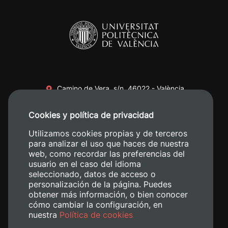
Camino de Vera, s/n. 46022 - València
+34 96 387 70 00
Cookies y política de privacidad
+34 620 04 00 50
Utilizamos cookies propias y de terceros
para analizar el uso que haces de nuestra
web, como recordar las preferencias del
usuario en el caso del idioma
seleccionado, datos de acceso o
personalización de la página. Puedes
obtener más información, o bien conocer
cómo cambiar la configuración, en
nuestra
Política de cookies