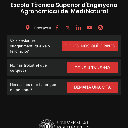
Escola Tècnica Superior d’Enginyeria
Agronòmica i del Medi Natural
Contacte
Vols enviar un
DIGUES-NOS QUÈ OPINES
suggeriment, queixa o
felicitació?
No has trobat el que
CONSULTA'NS-HO
cerques?
Necessites que t'atenguen
DEMANA UNA CITA
en persona?