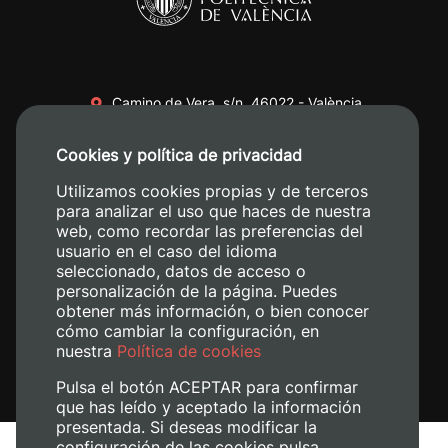
Camino de Vera, s/n. 46022 - València
+34 96 387 70 00
Cookies y política de privacidad
+34 620 04 00 50
Utilizamos cookies propias y de terceros
para analizar el uso que haces de nuestra
web, como recordar las preferencias del
usuario en el caso del idioma
seleccionado, datos de acceso o
personalización de la página. Puedes
obtener más información, o bien conocer
cómo cambiar la configuración, en
nuestra
Política de cookies
Pulsa el botón ACEPTAR para confirmar
que has leído y aceptado la información
presentada. Si deseas modificar la
configuración de las cookies pulsa