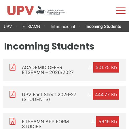
Most
men
Vés
UPV
ETSIAMN
Internacional
Incoming Students
al
contingut
Incoming Students
ACADEMIC OFFER
501.75 Kb
ETSEAMN – 2026/2027
UPV Fact Sheet 2026-27
444.77 Kb
(STUDENTS)
ETSEAMN APP FORM
56.19 Kb
STUDIES