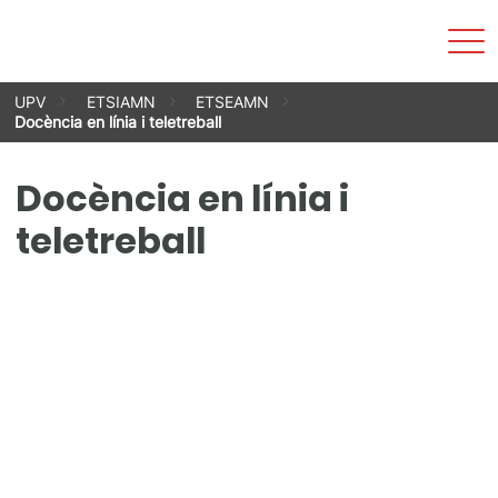
Most
men
Vés
UPV
ETSIAMN
ETSEAMN
al
Docència en línia i teletreball
contingut
Docència en línia i
teletreball