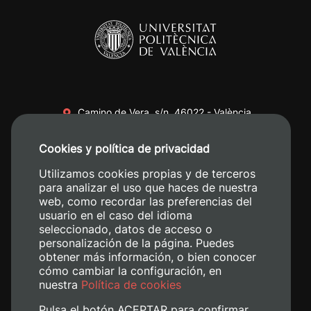
Camino de Vera, s/n. 46022 - València
+34 96 387 70 00
Cookies y política de privacidad
+34 620 04 00 50
Utilizamos cookies propias y de terceros
para analizar el uso que haces de nuestra
web, como recordar las preferencias del
usuario en el caso del idioma
seleccionado, datos de acceso o
personalización de la página. Puedes
obtener más información, o bien conocer
cómo cambiar la configuración, en
nuestra
Política de cookies
Pulsa el botón ACEPTAR para confirmar