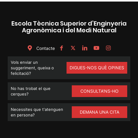
Escola Tècnica Superior d’Enginyeria
Agronòmica i del Medi Natural
Contacte
Vols enviar un
DIGUES-NOS QUÈ OPINES
suggeriment, queixa o
felicitació?
No has trobat el que
CONSULTA'NS-HO
cerques?
Necessites que t'atenguen
DEMANA UNA CITA
en persona?