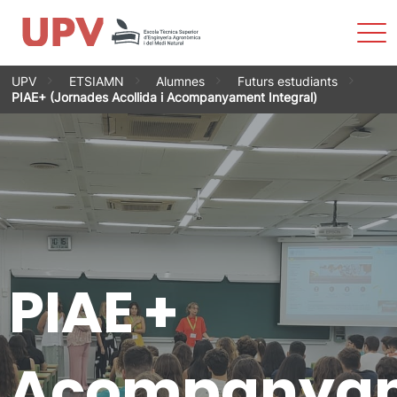
Most
men
Vés
UPV
ETSIAMN
Alumnes
Futurs estudiants
al
PIAE+ (Jornades Acollida i Acompanyament Integral)
contingut
PIAE +
Acompanya