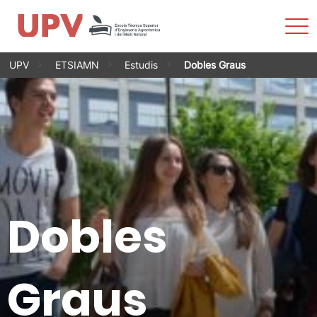
Most
men
Vés
UPV
ETSIAMN
Estudis
Dobles Graus
al
contingut
Dobles
Graus