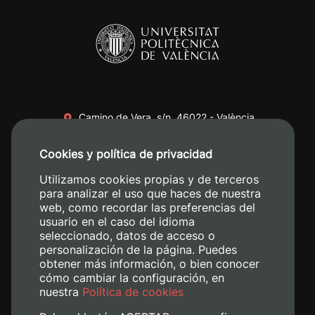
Camino de Vera, s/n. 46022 - València
+34 96 387 70 00
Cookies y política de privacidad
+34 620 04 00 50
Utilizamos cookies propias y de terceros
para analizar el uso que haces de nuestra
web, como recordar las preferencias del
usuario en el caso del idioma
seleccionado, datos de acceso o
personalización de la página. Puedes
obtener más información, o bien conocer
cómo cambiar la configuración, en
nuestra
Política de cookies