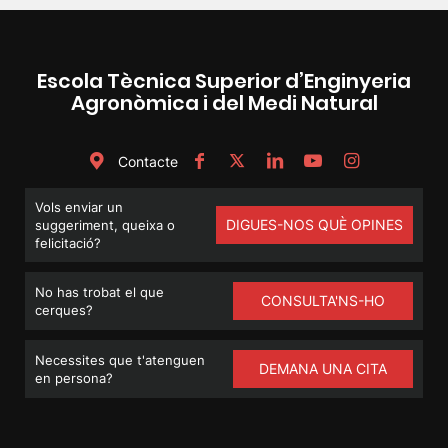
Escola Tècnica Superior d’Enginyeria
Agronòmica i del Medi Natural
Contacte
Vols enviar un
DIGUES-NOS QUÈ OPINES
suggeriment, queixa o
felicitació?
No has trobat el que
CONSULTA'NS-HO
cerques?
Necessites que t'atenguen
DEMANA UNA CITA
en persona?