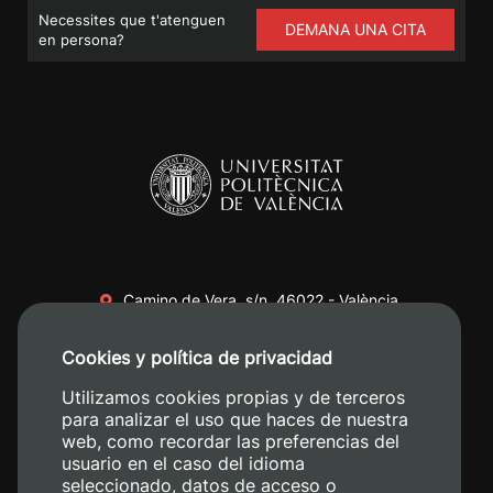
Necessites que t'atenguen
DEMANA UNA CITA
en persona?
Camino de Vera, s/n. 46022 - València
+34 96 387 70 00
Cookies y política de privacidad
+34 620 04 00 50
Utilizamos cookies propias y de terceros
para analizar el uso que haces de nuestra
web, como recordar las preferencias del
usuario en el caso del idioma
seleccionado, datos de acceso o