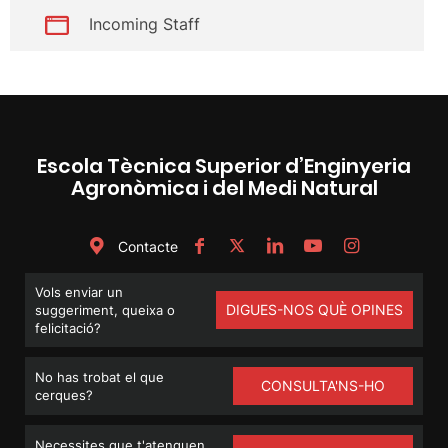
Incoming Staff
Escola Tècnica Superior d’Enginyeria
Agronòmica i del Medi Natural
Contacte
Vols enviar un
DIGUES-NOS QUÈ OPINES
suggeriment, queixa o
felicitació?
No has trobat el que
CONSULTA'NS-HO
cerques?
Necessites que t'atenguen