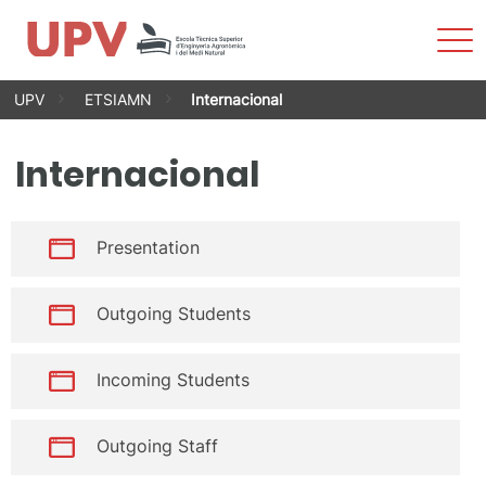
Most
men
Vés
UPV
ETSIAMN
Internacional
al
contingut
Internacional
Presentation
Outgoing Students
Incoming Students
Outgoing Staff