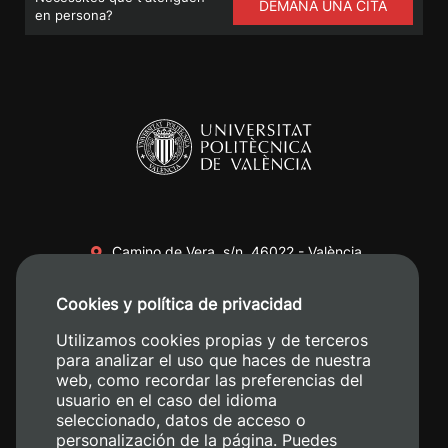
DEMANA UNA CITA
en persona?
Camino de Vera, s/n. 46022 - València
+34 96 387 70 00
Cookies y política de privacidad
+34 620 04 00 50
Utilizamos cookies propias y de terceros
para analizar el uso que haces de nuestra
web, como recordar las preferencias del
usuario en el caso del idioma
seleccionado, datos de acceso o
personalización de la página. Puedes